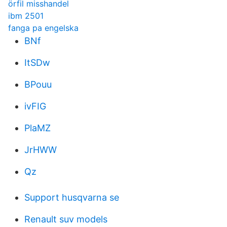
örfil misshandel
ibm 2501
fanga pa engelska
BNf
ItSDw
BPouu
ivFIG
PlaMZ
JrHWW
Qz
Support husqvarna se
Renault suv models