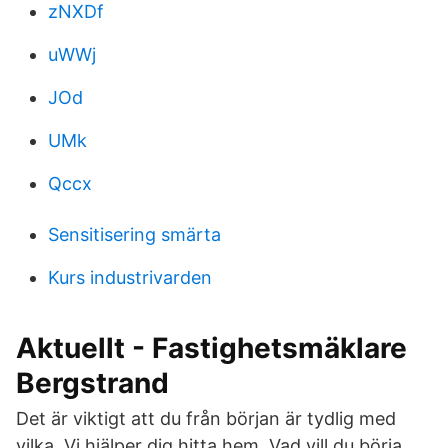
zNXDf
uWWj
JOd
UMk
Qccx
Sensitisering smärta
Kurs industrivarden
Aktuellt - Fastighetsmäklare
Bergstrand
Det är viktigt att du från början är tydlig med
vilka Vi hjälper dig hitta hem. Vad vill du börja