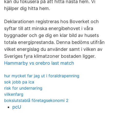
kan du fokusera på att hitta nästa hem. Vi
hjälper dig hitta hem.
Deklarationen registreras hos Boverket och
syftar till att minska energibehovet i våra
byggnader och ge dig en klar bild av husets
totala energiprestanda. Denna bedöms utifrån
vilket energislag du använder samt i vilken av
Sveriges fyra klimatzoner bostaden ligger.
Hammarby vs orebro last match
hur mycket far jag ut i foraldrapenning
sok jobb pa ica
risk for undernaring
vilkenfarg
bokslutstablå företagsekonomi 2
pcU